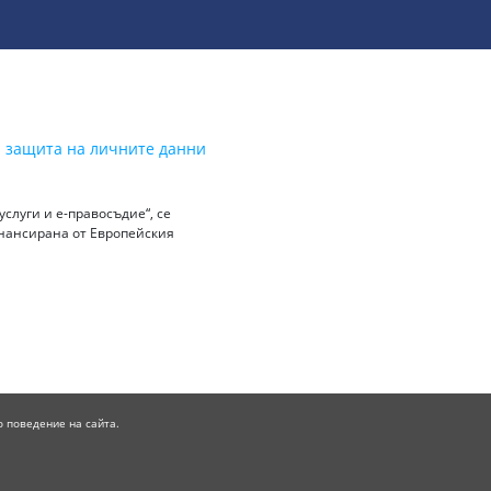
а защита на личните данни
слуги и е-правосъдие“, се
инансирана от Европейския
о поведение на сайта.