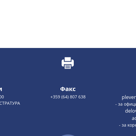
и
Факс
00
+359 (64) 807 638
pleve
ИСТРАТУРА
- за офи
delo
a
- за ко