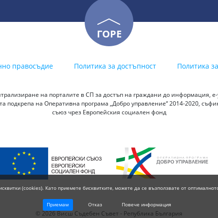
ГОРЕ
нно правосъдие
Политика за достъпност
Политика з
трализиране на порталите в СП за достъп на граждани до информация, е-у
а подкрепа на Оперативна програма „Добро управление“ 2014-2020, съф
съюз чрез Европейския социален фонд
исквитки (cookies). Като приемете бисквитките, можете да се възползвате от оптималнот
Приемам
Отказ
Повече информация
© 2026 Висш Съдебен Съвет - Република България