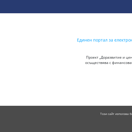
Единен портал за електро
Проект „Доразвитие и цен
осъществява с финансоват
Този сайт използва б