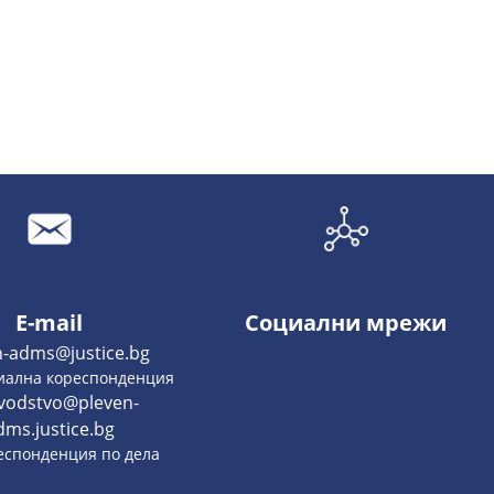
E-mail
Социални мрежи
n-adms@justice.bg
циална кореспонденция
vodstvo@pleven-
dms.justice.bg
респонденция по дела