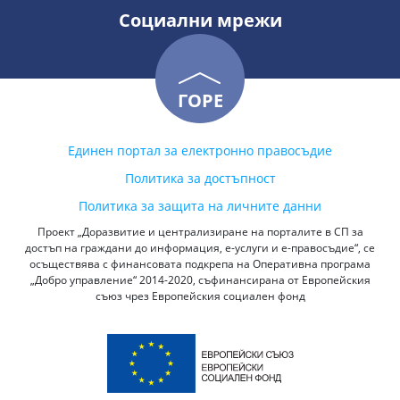
Социални мрежи
ГОРЕ
Единен портал за електронно правосъдие
Политика за достъпност
Политика за защита на личните данни
Проект „Доразвитие и централизиране на порталите в СП за
достъп на граждани до информация, е-услуги и е-правосъдие“, се
осъществява с финансовата подкрепа на Оперативна програма
„Добро управление“ 2014-2020, съфинансирана от Европейския
съюз чрез Европейския социален фонд